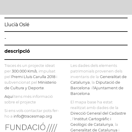
Llucià Oslé
-
descripció
Traces és un projecte ideat
Les dades dels elements
per
300.000 Km/s
, impulsat
patrimonials provenen dels
pel
Premi Lluís Carulla 2018
i
inventaris de la
Generalitat de
subvencionat pel
Ministerio
Catalunya
, la
Diputació de
de Cultura y Deporte
.
Barcelona
i
l'Ajuntament de
Barcelona
.
Aquí
tens més informació
sobre el projecte
El mapa base ha estat
realitzat amb dades de la
Si ens vols contactar pots fer-
Direcció General del Cadastre
ho a
info@tracesmap.org
, l'
Institut Cartogràfic i
Geològic de Catalunya
, la
Generalitat de Catalunya
i