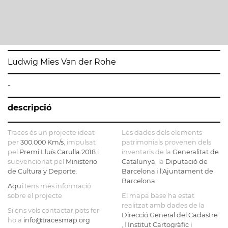
Ludwig Mies Van der Rohe
-
descripció
Traces és un projecte ideat
Les dades dels elements
per
300.000 Km/s
, impulsat
patrimonials provenen dels
pel
Premi Lluís Carulla 2018
i
inventaris de la
Generalitat de
subvencionat pel
Ministerio
Catalunya
, la
Diputació de
de Cultura y Deporte
.
Barcelona
i
l'Ajuntament de
Barcelona
.
Aquí
tens més informació
sobre el projecte
El mapa base ha estat
realitzat amb dades de la
Si ens vols contactar pots fer-
Direcció General del Cadastre
ho a
info@tracesmap.org
, l'
Institut Cartogràfic i