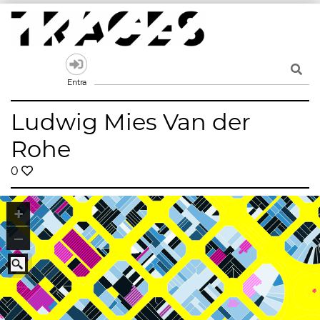
Skip
to
content
Traces
Un mapa de la memòria obert a tothom
Entra
Ludwig Mies Van der
Rohe
0
+
–