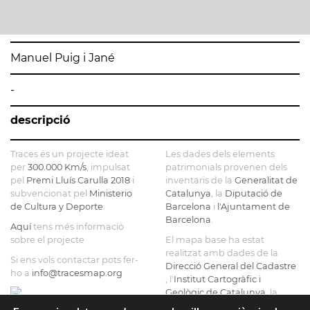
Manuel Puig i Jané
-
descripció
Traces és un projecte ideat
Les dades dels elements
per
300.000 Km/s
, impulsat
patrimonials provenen dels
pel
Premi Lluís Carulla 2018
i
inventaris de la
Generalitat de
subvencionat pel
Ministerio
Catalunya
, la
Diputació de
de Cultura y Deporte
.
Barcelona
i
l'Ajuntament de
Barcelona
.
Aquí
tens més informació
sobre el projecte
El mapa base ha estat
realitzat amb dades de la
Si ens vols contactar pots fer-
Direcció General del Cadastre
ho a
info@tracesmap.org
, l'
Institut Cartogràfic i
Geològic de Catalunya
, la
Generalitat de Catalunya
i