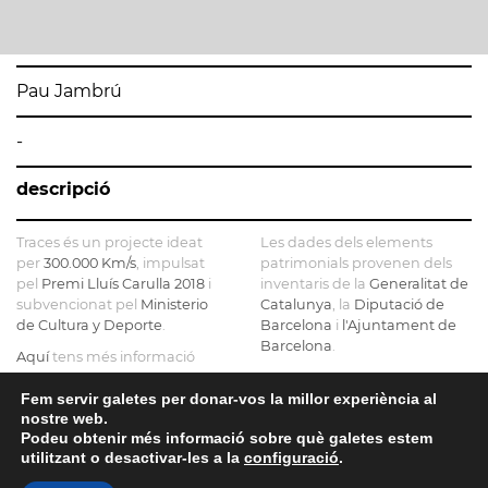
Pau Jambrú
-
descripció
Traces és un projecte ideat
Les dades dels elements
per
300.000 Km/s
, impulsat
patrimonials provenen dels
pel
Premi Lluís Carulla 2018
i
inventaris de la
Generalitat de
subvencionat pel
Ministerio
Catalunya
, la
Diputació de
de Cultura y Deporte
.
Barcelona
i
l'Ajuntament de
Barcelona
.
Aquí
tens més informació
sobre el projecte
El mapa base ha estat
realitzat amb dades de la
Fem servir galetes per donar-vos la millor experiència al
Si ens vols contactar pots fer-
nostre web.
Direcció General del Cadastre
ho a
info@tracesmap.org
Podeu obtenir més informació sobre què galetes estem
, l'
Institut Cartogràfic i
utilitzant o desactivar-les a la
configuració
.
Geològic de Catalunya
, la
Generalitat de Catalunya
i