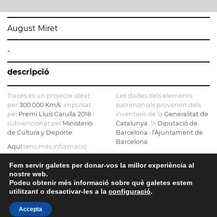
August Miret
-
descripció
Traces és un projecte ideat
Les dades dels elements
per
300.000 Km/s
, impulsat
patrimonials provenen dels
pel
Premi Lluís Carulla 2018
i
inventaris de la
Generalitat de
subvencionat pel
Ministerio
Catalunya
, la
Diputació de
de Cultura y Deporte
.
Barcelona
i
l'Ajuntament de
Barcelona
.
Aquí
tens més informació
sobre el projecte
El mapa base ha estat
realitzat amb dades de la
Fem servir galetes per donar-vos la millor experiència al
Si ens vols contactar pots fer-
nostre web.
Direcció General del Cadastre
ho a
info@tracesmap.org
Podeu obtenir més informació sobre què galetes estem
, l'
Institut Cartogràfic i
utilitzant o desactivar-les a la
configuració
.
Geològic de Catalunya
, la
Generalitat de Catalunya
i
Accepta
OpenStreetMap
.