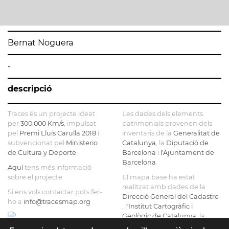
Bernat Noguera
-
descripció
Traces és un projecte ideat
Les dades dels elements
per
300.000 Km/s
, impulsat
patrimonials provenen dels
pel
Premi Lluís Carulla 2018
i
inventaris de la
Generalitat de
subvencionat pel
Ministerio
Catalunya
, la
Diputació de
de Cultura y Deporte
.
Barcelona
i
l'Ajuntament de
Barcelona
.
Aquí
tens més informació
sobre el projecte
El mapa base ha estat
realitzat amb dades de la
Si ens vols contactar pots fer-
Direcció General del Cadastre
ho a
info@tracesmap.org
, l'
Institut Cartogràfic i
Geològic de Catalunya
, la
Generalitat de Catalunya
i