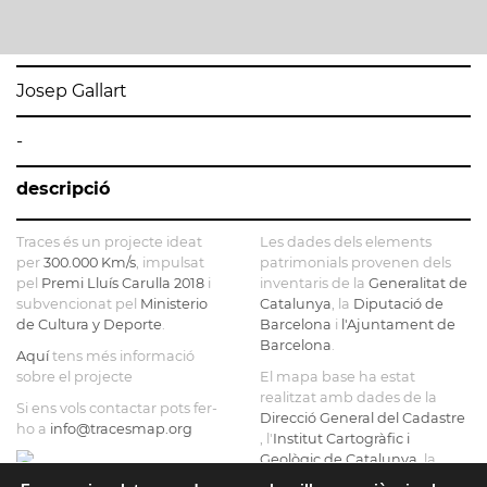
Josep Gallart
-
descripció
Traces és un projecte ideat
Les dades dels elements
per
300.000 Km/s
, impulsat
patrimonials provenen dels
pel
Premi Lluís Carulla 2018
i
inventaris de la
Generalitat de
subvencionat pel
Ministerio
Catalunya
, la
Diputació de
de Cultura y Deporte
.
Barcelona
i
l'Ajuntament de
Barcelona
.
Aquí
tens més informació
sobre el projecte
El mapa base ha estat
realitzat amb dades de la
Si ens vols contactar pots fer-
Direcció General del Cadastre
ho a
info@tracesmap.org
, l'
Institut Cartogràfic i
Geològic de Catalunya
, la
Generalitat de Catalunya
i