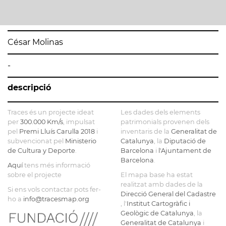
César Molinas
-
descripció
Traces és un projecte ideat
Les dades dels elements
per
300.000 Km/s
, impulsat
patrimonials provenen dels
pel
Premi Lluís Carulla 2018
i
inventaris de la
Generalitat de
subvencionat pel
Ministerio
Catalunya
, la
Diputació de
de Cultura y Deporte
.
Barcelona
i
l'Ajuntament de
Barcelona
.
Aquí
tens més informació
sobre el projecte
El mapa base ha estat
realitzat amb dades de la
Si ens vols contactar pots fer-
Direcció General del Cadastre
ho a
info@tracesmap.org
, l'
Institut Cartogràfic i
Geològic de Catalunya
, la
Generalitat de Catalunya
i