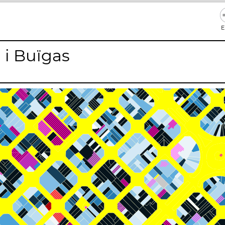
E
 i Buïgas