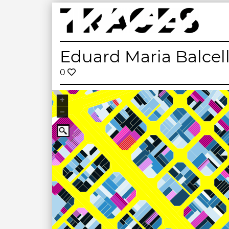
Skip
to
content
Traces
Un mapa de la memòria obert a tothom
Eduard Maria Balcell
0
+
–