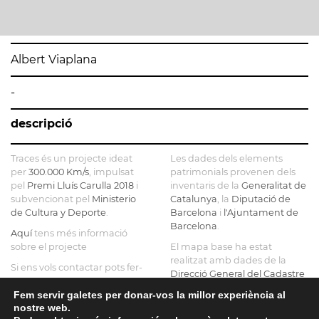
Albert Viaplana
-
descripció
Traces és un projecte ideat
Les dades dels elements
per
300.000 Km/s
, impulsat
patrimonials provenen dels
pel
Premi Lluís Carulla 2018
i
inventaris de la
Generalitat de
subvencionat pel
Ministerio
Catalunya
, la
Diputació de
de Cultura y Deporte
.
Barcelona
i
l'Ajuntament de
Barcelona
.
Aquí
tens més informació
sobre el projecte
El mapa base ha estat
realitzat amb dades de la
Si ens vols contactar pots fer-
Direcció General del Cadastre
ho a
info@tracesmap.org
, l'
Institut Cartogràfic i
Fem servir galetes per donar-vos la millor experiència al
Geològic de Catalunya
, la
nostre web.
Generalitat de Catalunya
i