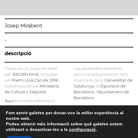
Josep Mirabent
-
descripció
Traces és un projecte ideat
Les dades dels elements
per
300.000 Km/s
, impulsat
patrimonials provenen dels
pel
Premi Lluís Carulla 2018
i
inventaris de la
Generalitat de
subvencionat pel
Ministerio
Catalunya
, la
Diputació de
de Cultura y Deporte
.
Barcelona
i
l'Ajuntament de
Barcelona
.
Aquí
tens més informació
sobre el projecte
El mapa base ha estat
realitzat amb dades de la
Fem servir galetes per donar-vos la millor experiència al
Si ens vols contactar pots fer-
nostre web.
Direcció General del Cadastre
ho a
info@tracesmap.org
Podeu obtenir més informació sobre què galetes estem
, l'
Institut Cartogràfic i
utilitzant o desactivar-les a la
configuració
.
Geològic de Catalunya
, la
Generalitat de Catalunya
i