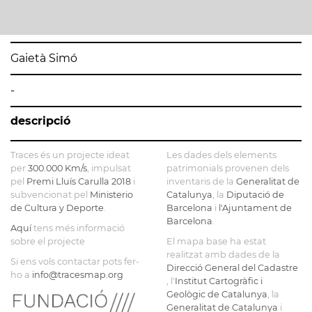
Gaietà Simó
-
descripció
Traces és un projecte ideat
Les dades dels elements
per
300.000 Km/s
, impulsat
patrimonials provenen dels
pel
Premi Lluís Carulla 2018
i
inventaris de la
Generalitat de
subvencionat pel
Ministerio
Catalunya
, la
Diputació de
de Cultura y Deporte
.
Barcelona
i
l'Ajuntament de
Barcelona
.
Aquí
tens més informació
sobre el projecte
El mapa base ha estat
realitzat amb dades de la
Si ens vols contactar pots fer-
Direcció General del Cadastre
ho a
info@tracesmap.org
, l'
Institut Cartogràfic i
Geològic de Catalunya
, la
Generalitat de Catalunya
i