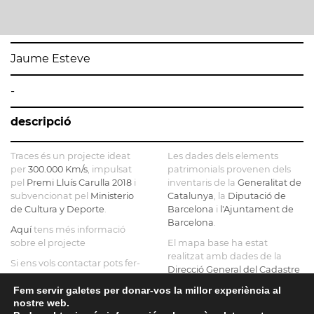
Jaume Esteve
-
descripció
Traces és un projecte ideat
Les dades dels elements
per
300.000 Km/s
, impulsat
patrimonials provenen dels
pel
Premi Lluís Carulla 2018
i
inventaris de la
Generalitat de
subvencionat pel
Ministerio
Catalunya
, la
Diputació de
de Cultura y Deporte
.
Barcelona
i
l'Ajuntament de
Barcelona
.
Aquí
tens més informació
sobre el projecte
El mapa base ha estat
realitzat amb dades de la
Si ens vols contactar pots fer-
Direcció General del Cadastre
ho a
info@tracesmap.org
, l'
Institut Cartogràfic i
Fem servir galetes per donar-vos la millor experiència al
Geològic de Catalunya
, la
nostre web.
Generalitat de Catalunya
i