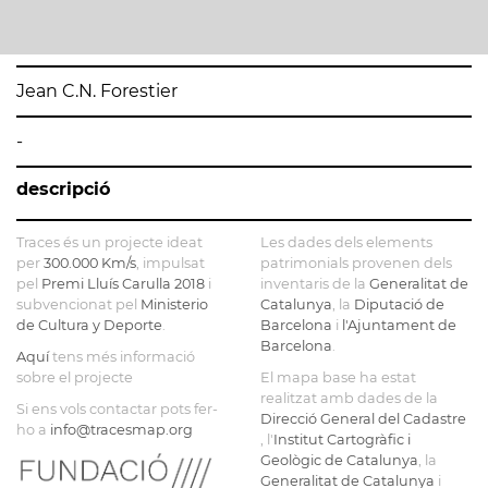
Jean C.N. Forestier
-
descripció
Traces és un projecte ideat
Les dades dels elements
per
300.000 Km/s
, impulsat
patrimonials provenen dels
pel
Premi Lluís Carulla 2018
i
inventaris de la
Generalitat de
subvencionat pel
Ministerio
Catalunya
, la
Diputació de
de Cultura y Deporte
.
Barcelona
i
l'Ajuntament de
Barcelona
.
Aquí
tens més informació
sobre el projecte
El mapa base ha estat
realitzat amb dades de la
Si ens vols contactar pots fer-
Direcció General del Cadastre
ho a
info@tracesmap.org
, l'
Institut Cartogràfic i
Geològic de Catalunya
, la
Generalitat de Catalunya
i