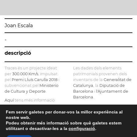
Joan Escala
-
descripció
Traces és un projecte ideat
Les dades dels elements
per
300.000 Km/s
, impulsat
patrimonials provenen dels
pel
Premi Lluís Carulla 2018
i
inventaris de la
Generalitat de
subvencionat pel
Ministerio
Catalunya
, la
Diputació de
de Cultura y Deporte
.
Barcelona
i
l'Ajuntament de
Barcelona
.
Aquí
tens més informació
sobre el projecte
El mapa base ha estat
realitzat amb dades de la
Fem servir galetes per donar-vos la millor experiència al
Si ens vols contactar pots fer-
nostre web.
Direcció General del Cadastre
ho a
info@tracesmap.org
Podeu obtenir més informació sobre què galetes estem
, l'
Institut Cartogràfic i
utilitzant o desactivar-les a la
configuració
.
Geològic de Catalunya
, la
Generalitat de Catalunya
i