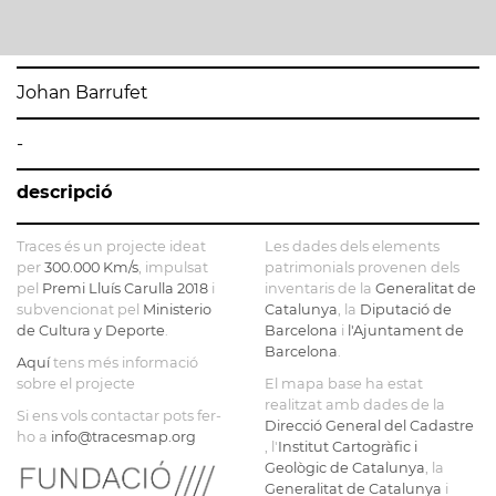
Johan Barrufet
-
descripció
Traces és un projecte ideat
Les dades dels elements
per
300.000 Km/s
, impulsat
patrimonials provenen dels
pel
Premi Lluís Carulla 2018
i
inventaris de la
Generalitat de
subvencionat pel
Ministerio
Catalunya
, la
Diputació de
de Cultura y Deporte
.
Barcelona
i
l'Ajuntament de
Barcelona
.
Aquí
tens més informació
sobre el projecte
El mapa base ha estat
realitzat amb dades de la
Si ens vols contactar pots fer-
Direcció General del Cadastre
ho a
info@tracesmap.org
, l'
Institut Cartogràfic i
Geològic de Catalunya
, la
Generalitat de Catalunya
i