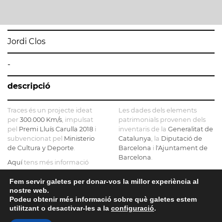
Jordi Clos
-
descripció
Traces és un projecte ideat
Les dades dels elements
per
300.000 Km/s
, impulsat
patrimonials provenen dels
pel
Premi Lluís Carulla 2018
i
inventaris de la
Generalitat de
subvencionat pel
Ministerio
Catalunya
, la
Diputació de
de Cultura y Deporte
.
Barcelona
i
l'Ajuntament de
Barcelona
.
Aquí
tens més informació
sobre el projecte
El mapa base ha estat
realitzat amb dades de la
Fem servir galetes per donar-vos la millor experiència al
Si ens vols contactar pots fer-
nostre web.
Direcció General del Cadastre
ho a
info@tracesmap.org
Podeu obtenir més informació sobre què galetes estem
, l'
Institut Cartogràfic i
utilitzant o desactivar-les a la
configuració
.
Geològic de Catalunya
, la
Generalitat de Catalunya
i