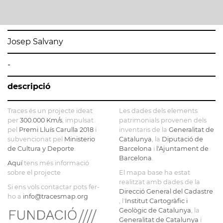
Josep Salvany
-
descripció
Traces és un projecte ideat
Les dades dels elements
per
300.000 Km/s
, impulsat
patrimonials provenen dels
pel
Premi Lluís Carulla 2018
i
inventaris de la
Generalitat de
subvencionat pel
Ministerio
Catalunya
, la
Diputació de
de Cultura y Deporte
.
Barcelona
i
l'Ajuntament de
Barcelona
.
Aquí
tens més informació
sobre el projecte
El mapa base ha estat
realitzat amb dades de la
Si ens vols contactar pots fer-
Direcció General del Cadastre
ho a
info@tracesmap.org
, l'
Institut Cartogràfic i
Geològic de Catalunya
, la
Generalitat de Catalunya
i