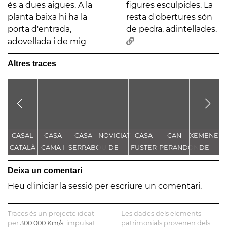
és a dues aigües. A la
figures esculpides. La
planta baixa hi ha la
resta d'obertures són
porta d'entrada,
de pedra, adintellades.
adovellada i de mig
Altres traces
CASAL
CASA
CASA
NOVICIAT
CASA
CAN
XEMENEIA
L
CATALÀ
CAMA I
SERRABOU
DE
FUSTER
PERANDONES
DE
ESCURRA
NOSTRA
- CASA
L'ANTIGA
L
Deixa un comentari
SENYORA
TORRE
FÀBRICA
DE LA
FARJAS
C.E.L.O.
Heu d'
iniciar la sessió
per escriure un comentari.
CONSOLACIÓ
Traces és un projecte ideat
Les dades dels elements
per
300.000 Km/s
, impulsat
patrimonials provenen dels