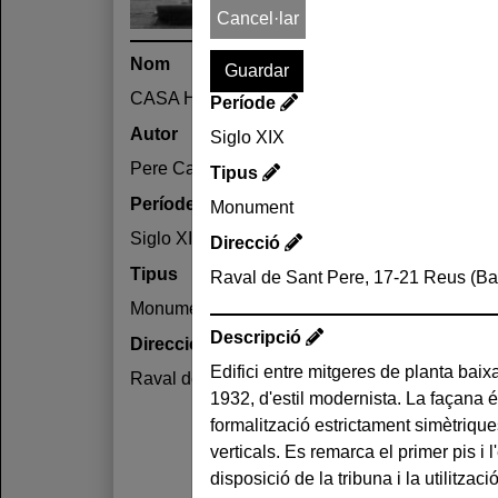
Cancel·lar
Nom
CASA HOMDEDEU
Període
Autor
Siglo XIX
Pere Caselles i Tarrats /
Tipus
Període
Monument
Siglo XIX
Direcció
Tipus
Raval de Sant Pere, 17-21 Reus (B
Monument
Descripció
Direcció
Edifici entre mitgeres de planta baixa 
a dues obertures, a cada costt de l
Raval de Sant Pere, 17-21 Reus (Baix Camp)
1932, d'estil modernista. La façana 
construïda en pedra, mentre que la re
formalització estrictament simètrique
estucada, amb aplicacions decorat
verticals. Es remarca el primer pis i l
finestres i la tribuna. La decoració s'inspir
disposició de la tribuna i la utilitza
i en la tradició medieval, com és