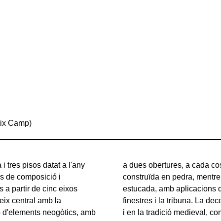
aix Camp)
i tres pisos datat a l'any
'eix. La planta baixa és
és de composició i
sta de la façana és
s a partir de cinc eixos
ives de pedra com les
'eix central amb la
a en elements vegetals
ció d'elements neogòtics, amb
 el cas de les traceries i