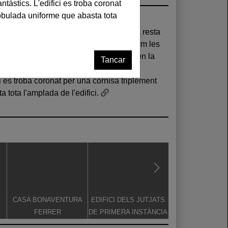
Tancar
 tota l'amplada de l'edifici.
CASA BONAVENTURA
EDIFICI DELS JUTJATS
ARC DE TRIO
FERRER
DE PRIMERA INSTÀNCIA