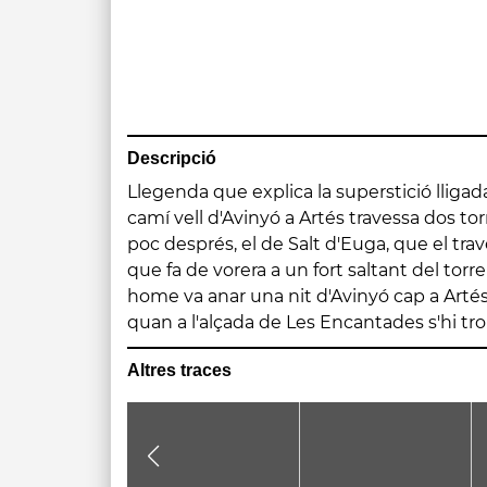
Descripció
Llegenda que explica la superstició lligada
muntà pensant que aniria més ràpid. En to
camí vell d'Avinyó a Artés travessa dos torr
la roca de Salt d'Euga, l'euga saltà. El
poc després, el de Salt d'Euga, que el tra
l'home mort a baix del saltant, i al costat 
que fa de vorera a un fort saltant del torre
marcada. Per aquesta raó a aquest rac
home va anar una nit d'Avinyó cap a Arté
d'Euga. Ja qui diu que l'euga seria u
quan a l'alçada de Les Encantades s'hi trob
Altres traces