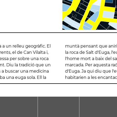
 a un relleu geogràfic. El
rnar d'Artés i passar per
ents, el de Can Vilalta i,
 dia següent trobaren a
vessa per sobre una roca
de la roca, la pota d'euga
nt. Diu la tradició que un
ó se'l anomena el Salt
s a buscar una medicina
na de les bruixes que
a una euga sola. Ell la
habitarien a les encanta