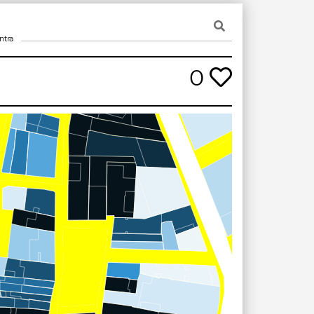
ntra
0