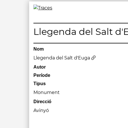
Skip
to
Traces
Un mapa de la memòria obert a tothom
content
Llegenda del Salt d
Nom
Llegenda del Salt d'Euga
Autor
Període
Tipus
Monument
Direcció
Avinyó