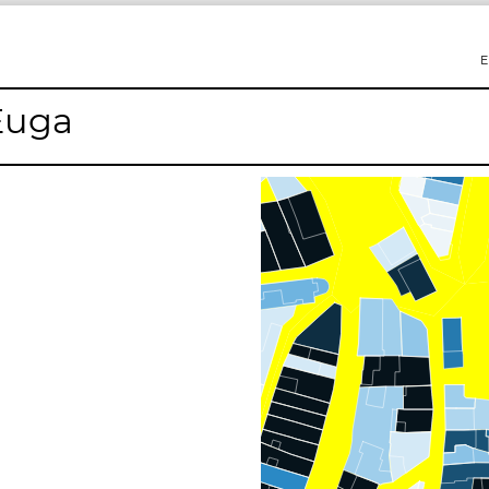
E
'Euga