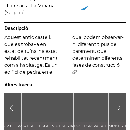
i Florejacs - La Morana
(Segarra)
Descripció
Aquest antic castell,
qual podem observar-
que es trobava en
hi diferent tipus de
estat de ruïna, ha estat
parament, que
rehabilitat recentment
determinen diferents
com a habitatge. És un
fases de construcció.
edifici de pedra, en el
Altres traces
CATEDRAL
MUSEU
ESGLÉSIA
CLAUSTRE
ESGLÉSIA
PALAU
MONESTIR
C