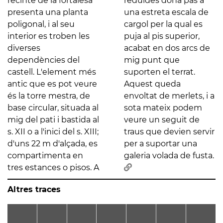
recinte de la fortalesa
reduïdes dóna pas a
presenta una planta
una estreta escala de
poligonal, i al seu
cargol per la qual es
interior es troben les
puja al pis superior,
diverses
acabat en dos arcs de
dependències del
mig punt que
castell. L'element més
suporten el terrat.
antic que es pot veure
Aquest queda
és la torre mestra, de
envoltat de merlets, i a
base circular, situada al
sota mateix podem
mig del pati i bastida al
veure un seguit de
s. XII o a l'inici del s. XIII;
traus que devien servir
d'uns 22 m d'alçada, es
per a suportar una
compartimenta en
galeria volada de fusta.
tres estances o pisos. A
Altres traces