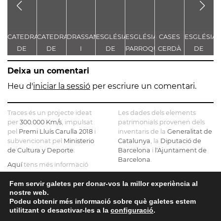
CATEDRAL
CATEDRAL
DRASSANES
ESGLÉSIA
ESGLÉSIA
CASES
ESGLÉSIA
DE
DE
I
DE
PARROQUIAL
CERDÀ
DE
G
SANTA
SANTA
MURALLA
SANTA
DE
SANTA
Deixa un comentari
MARIA
MARIA
MEDIEVAL
MARIA
SANTA
MARIA
DEL
MARIA
DEL PI I
Heu d'
iniciar la sessió
per escriure un comentari.
MAR
DE LA
RECTORIA
PLAÇA
Traces és un projecte ideat
Les dades dels elements
per
300.000 Km/s
, impulsat
patrimonials provenen dels
pel
Premi Lluís Carulla 2018
i
inventaris de la
Generalitat de
subvencionat pel
Ministerio
Catalunya
, la
Diputació de
de Cultura y Deporte
.
Barcelona
i
l'Ajuntament de
Barcelona
.
Aquí
tens més informació
sobre el projecte
El mapa base ha estat
realitzat amb dades de la
Fem servir galetes per donar-vos la millor experiència al
Si ens vols contactar pots fer-
nostre web.
Direcció General del Cadastre
ho a
info@tracesmap.org
Podeu obtenir més informació sobre què galetes estem
, l'
Institut Cartogràfic i
utilitzant o desactivar-les a la
configuració
.
Geològic de Catalunya
, la
Generalitat de Catalunya
i