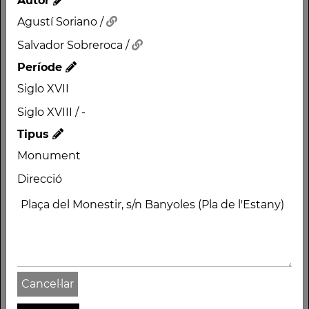
Autor
Agustí Soriano /
Salvador Sobreroca /
Període
Siglo XVII
Nom
Siglo XVIII / -
MONESTIR DE SANT
Tipus
ESTEVE
Monument
Autor
Direcció
Agustí Soriano /
Salvador Sobreroca /
Període
Siglo XVII
Siglo XVIII / -
Cancel·lar
Tipus