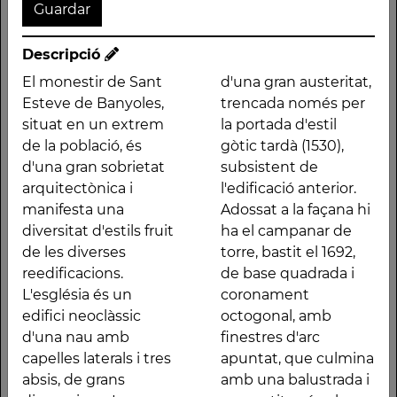
Monument
Direcció
Descripció
Plaça del Monestir, s/n
El monestir de Sant
d'una gran austeritat,
Banyoles (Pla de
Esteve de Banyoles,
trencada només per
l'Estany)
situat en un extrem
la portada d'estil
de la població, és
gòtic tardà (1530),
Descripció
d'una gran sobrietat
subsistent de
arquitectònica i
l'edificació anterior.
El monestir de Sant
austeritat, trencada
manifesta una
Adossat a la façana hi
Esteve de Banyoles,
només per la portada
diversitat d'estils fruit
ha el campanar de
situat en un extrem
d'estil gòtic tardà
de les diverses
torre, bastit el 1692,
de la població, és d'una
(1530), subsistent de
reedificacions.
de base quadrada i
gran sobrietat
l'edificació anterior.
L'església és un
coronament
arquitectònica i
Adossat a la façana hi
edifici neoclàssic
octogonal, amb
manifesta una
ha el campanar de
d'una nau amb
finestres d'arc
diversitat d'estils fruit
torre, bastit el 1692, de
capelles laterals i tres
apuntat, que culmina
de les diverses
base quadrada i
absis, de grans
amb una balustrada i
reedificacions.
coronament