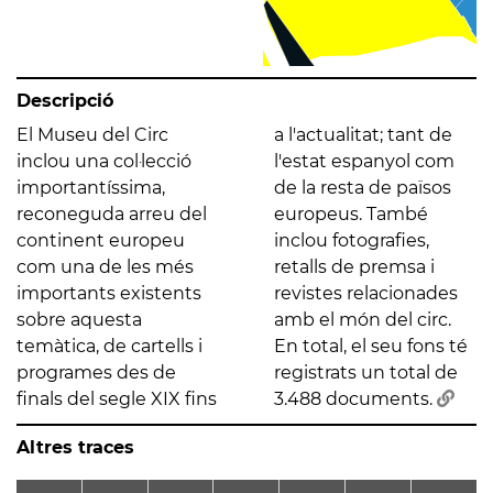
Descripció
El Museu del Circ
a l'actualitat; tant de
inclou una col·lecció
l'estat espanyol com
importantíssima,
de la resta de països
reconeguda arreu del
europeus. També
continent europeu
inclou fotografies,
com una de les més
retalls de premsa i
importants existents
revistes relacionades
sobre aquesta
amb el món del circ.
temàtica, de cartells i
En total, el seu fons té
programes des de
registrats un total de
finals del segle XIX fins
3.488 documents.
Altres traces