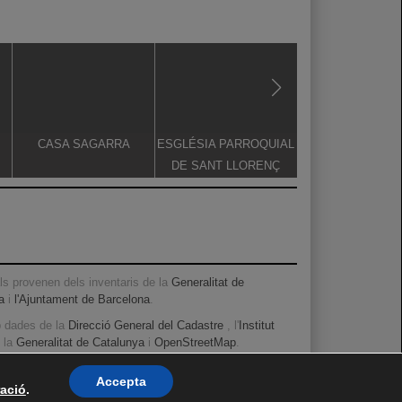
CASA SAGARRA
ESGLÉSIA PARROQUIAL
CASA BONAVEN
DE SANT LLORENÇ
FERRER
s provenen dels inventaris de la
Generalitat de
a
i
l'Ajuntament de Barcelona
.
b dades de la
Direcció General del Cadastre
, l'
Institut
, la
Generalitat de Catalunya
i
OpenStreetMap
.
Accepta
ació
.