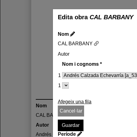
Edita obra
CAL BARBANY
Nom
CAL BARBANY
Autor
Nom i cognoms
*
1
1
Afegeix una fila
Nom
Cancel·lar
CAL BARBANY
Autor
Període
Andrés Calzada Echevarría /