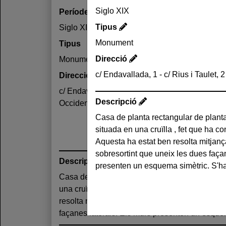
Siglo XIX
Període
Tipus
Siglo XIX
Monument
Tipus
Direcció
Monument
c/ Endavallada, 1 - c/ Rius i Taulet,
Direcció
c/ Endavallada, 1 - c/ Rius i Taulet, 2 Sant Cug
Descripció
Occidental)
Casa de planta rectangular de planta
tipologies en la decoració i composi
situada en una cruïlla , fet que ha co
rectangulars coronats per un frontó, b
Aquesta ha estat ben resolta mitjanç
de punt rodó. Un balcó de barana co
sobresortint que uneix les dues faça
Descripció
presenten un esquema simètric. S'han 
Casa de planta rectangular de planta baixa i d
diferents tipologies en la decoració i composi
una cruïlla , fet que ha condicionat la seva est
rectangulars coronats per un frontó, balustrad
resolta mitjançant un element circular sobresor
façanes laterals. Els murs presenten un esquema