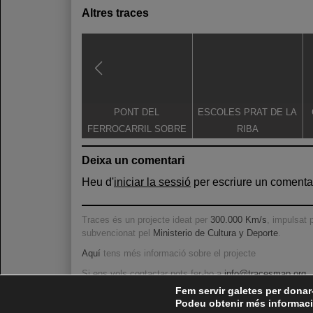
Altres traces
PONT DEL
ESCOLES PRAT DE LA
FERROCARRIL SOBRE
RIBA
L'EBRE
Deixa un comentari
Heu d'
iniciar la sessió
per escriure un comentar
Traces és un projecte ideat per
300.000 Km/s
, impulsat 
subvencionat pel
Ministerio de Cultura y Deporte
.
Aquí
tens més informació sobre el projecte
Si ens vols contactar pots fer-ho a
info@tracesmap.org
Fem servir galetes per donar-
Podeu obtenir més informació