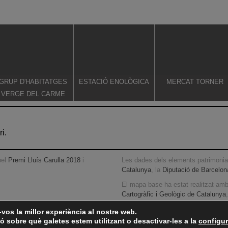
GRUP D'HABITATGES
ESTACIÓ ENOLÒGICA
MERCAT TORNER
VERGE DEL CARME
i.
pel
Premi Lluís Carulla 2018
i
Les dades dels elements patrimonial
Catalunya
, la
Diputació de Barcelon
El mapa base ha estat realitzat am
Cartogràfic i Geològic de Catalunya
vos la millor experiència al nostre web.
 sobre què galetes estem utilitzant o desactivar-les a la
configur