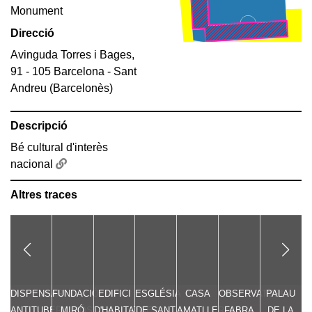
Monument
Direcció
Avinguda Torres i Bages,
91 - 105 Barcelona - Sant
Andreu (Barcelonès)
Descripció
Bé cultural d'interès
nacional
Altres traces
DISPENSARI
FUNDACIÓ
EDIFICI
ESGLÉSIA
CASA
OBSERVATORI
PALAU
ANTITUBERCULÓS
MIRÓ
D'HABITATGES
DE SANT
AMATLLER
FABRA
DE LA