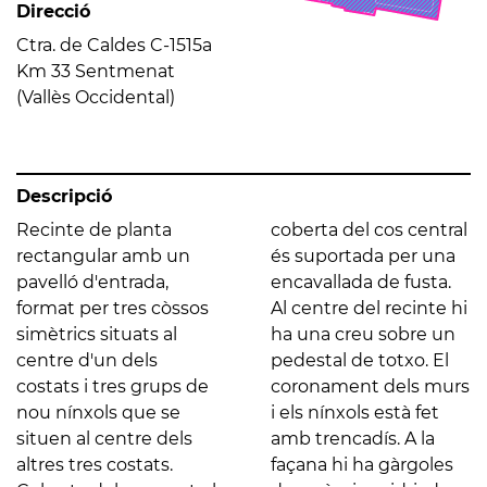
Direcció
Ctra. de Caldes C-1515a
Km 33 Sentmenat
(Vallès Occidental)
Descripció
Recinte de planta
coberta del cos central
rectangular amb un
és suportada per una
pavelló d'entrada,
encavallada de fusta.
format per tres còssos
Al centre del recinte hi
simètrics situats al
ha una creu sobre un
centre d'un dels
pedestal de totxo. El
costats i tres grups de
coronament dels murs
nou nínxols que se
i els nínxols està fet
situen al centre dels
amb trencadís. A la
altres tres costats.
façana hi ha gàrgoles