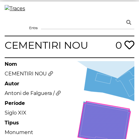
Skip
to
Traces
Un mapa de la memòria obert a tothom
content
Entra
CEMENTIRI NOU
0
Nom
CEMENTIRI NOU
Autor
Antoni de Falguera /
Període
Siglo XIX
Tipus
Monument