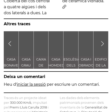
Coberta del cos central
de ceràmica vidriada.
a quatre aigües i dels
dos laterals a dues. La
Altres traces
CASA
CASA
CAIXA
CASA
ESGLÉSIA
CASA I
EDIFICI
E
BONAVENTURA
GRAU
DE
HOMDEDEU
DELS
OBRADOR
DE LA
E
FERRER
PLA
PENSIONS
TRINITARIS
DE
CAIXA
Deixa un comentari
I
-
SANTIAGO
DE
D'ESTALVIS
ESGLÉSIA
MARCO -
BARCELO
Heu d'
iniciar la sessió
per escriure un comentari.
DE
DE LA
CASA
BARCELONA
TRINITAT
AYMAT
Traces és un projecte ideat
Les dades dels elements
per
300.000 Km/s
, impulsat
patrimonials provenen dels
pel
Premi Lluís Carulla 2018
i
inventaris de la
Generalitat de