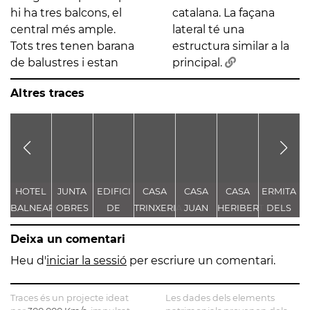
hi ha tres balcons, el
catalana. La façana
central més ample.
lateral té una
Tots tres tenen barana
estructura similar a la
de balustres i estan
principal.
Altres traces
HOTEL
JUNTA
EDIFICI
CASA
CASA
CASA
ERMITA
E
BALNEARI
OBRES
DE
TRINXERIA
JUAN
HERIBERT
DELS
I
DE
DEL
VIDRE
ARAGALL
PONS
SANTS
-
Deixa un comentari
VALLFOGONA
PORT
(ACTUALMENT
METGES
S
DE
CONSELLERIA
Heu d'
iniciar la sessió
per escriure un comentari.
RIUCORB
D'ECONOMIA
I
S
Traces és un projecte ideat
Les dades dels elements
FINANCES)