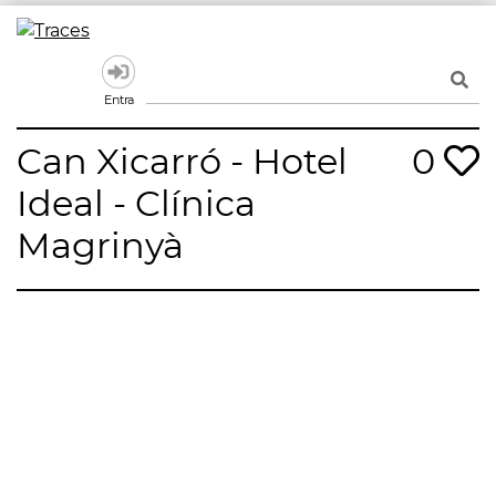
Skip
to
Traces
Un mapa de la memòria obert a tothom
content
Entra
Can Xicarró - Hotel
0
Ideal - Clínica
Magrinyà