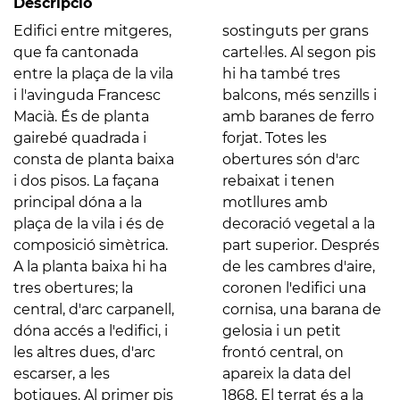
Descripció
Edifici entre mitgeres,
sostinguts per grans
que fa cantonada
cartel·les. Al segon pis
entre la plaça de la vila
hi ha també tres
i l'avinguda Francesc
balcons, més senzills i
Macià. És de planta
amb baranes de ferro
gairebé quadrada i
forjat. Totes les
consta de planta baixa
obertures són d'arc
i dos pisos. La façana
rebaixat i tenen
principal dóna a la
motllures amb
plaça de la vila i és de
decoració vegetal a la
composició simètrica.
part superior. Després
A la planta baixa hi ha
de les cambres d'aire,
tres obertures; la
coronen l'edifici una
central, d'arc carpanell,
cornisa, una barana de
dóna accés a l'edifici, i
gelosia i un petit
les altres dues, d'arc
frontó central, on
escarser, a les
apareix la data del
botigues. Al primer pis
1868. El terrat és a la