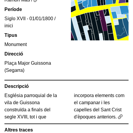
Període
Siglo XVII - 01/01/1800 /
inici
Tipus
Monument
Direcció
Plaça Major Guissona
(Segarra)
Descripció
Església parroquial de la
incorpora elements com
vila de Guissona
el campanar i les
construïda a finals del
capelles del Sant Crist
segle XVIII, tot i que
d'èpoques anteriors.
Altres traces