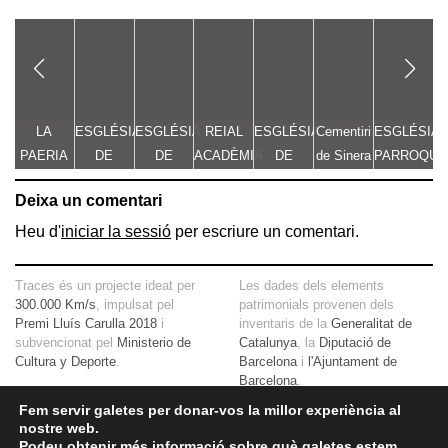
LA
ESGLÉSIA
ESGLÉSIA
REIAL
ESGLÉSIA
Cementiri
ESGLÉSIA
E
PAERIA
DE
DE
ACADÈMIA
DE
de Sinera
PARROQUI
SANTA
SANTA
DE LES
SANTA
DE SANT
Deixa un comentari
MARIA
MARIA
CIÈNCIES
MARIA
JAUME
DEL PI I
DEL MAR
I LES
Heu d'
iniciar la sessió
per escriure un comentari.
RECTORIA
ARTS
(ACTUAL
Traces és un projecte ideat per
Les dades dels elements
TEATRE
300.000 Km/s
, impulsat pel
patrimonials provenen dels
Premi Lluís Carulla 2018
i
POLIORAMA)
inventaris de la
Generalitat de
subvencionat pel
Ministerio de
Catalunya
, la
Diputació de
Cultura y Deporte
.
Barcelona
i
l'Ajuntament de
Barcelona
.
Aquí
tens més informació sobre
el projecte
El mapa base ha estat realitzat
Fem servir galetes per donar-vos la millor experiència al
nostre web.
amb dades de la
Direcció
Si ens vols contactar pots fer-ho
Podeu obtenir més informació sobre què galetes estem
General del Cadastre
, l'
Institut