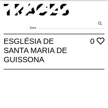
Skip
to
content
Traces
Un mapa de la memòria obert a tothom
Entra
ESGLÉSIA DE
0
SANTA MARIA DE
GUISSONA