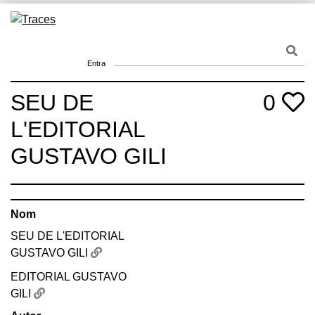
Skip
to
Traces
Un mapa de la memòria obert a tothom
content
Entra
SEU DE
0
L'EDITORIAL
GUSTAVO GILI
Nom
SEU DE L'EDITORIAL
GUSTAVO GILI
EDITORIAL GUSTAVO
GILI