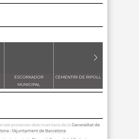
ESCORXADOR
CEMENTIRI DE RIPOLL
CASA TARR
MUNICIPAL
nials provenen dels inventaris de la
Generalitat de
elona
i
l'Ajuntament de Barcelona
.