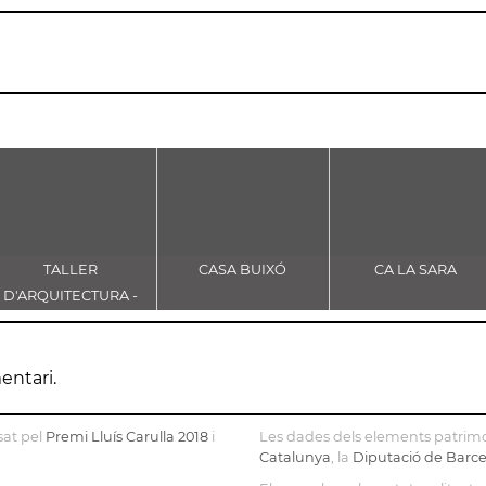
TALLER
CASA BUIXÓ
CA LA SARA
D'ARQUITECTURA -
XEMENEIA FÀBRICA
SANSON
entari.
sat pel
Premi Lluís Carulla 2018
i
Les dades dels elements patrimo
Catalunya
, la
Diputació de Barc