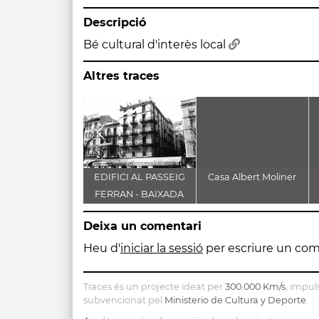
Descripció
Bé cultural d'interès local
Altres traces
EDIFICI AL PASSEIG
Casa Albert Moliner
FERRAN - BAIXADA
TRINITAT
Deixa un comentari
Heu d'
iniciar la sessió
per escriure un com
Traces és un projecte ideat per
300.000 Km/s
, impul
subvencionat pel
Ministerio de Cultura y Deporte
.