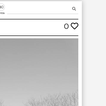
ntra
0