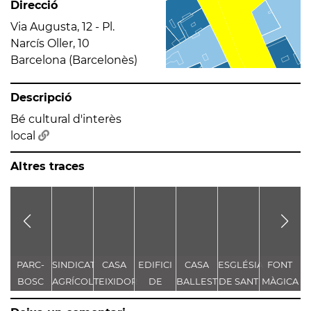
Direcció
Via Augusta, 12 - Pl.
Narcís Oller, 10
Barcelona (Barcelonès)
Descripció
Bé cultural d'interès
local
Altres traces
PARC-
SINDICAT
CASA
EDIFICI
CASA
ESGLÉSIA
FONT
M
BOSC
AGRÍCOLA
TEIXIDOR
DE
BALLESTER
DE SANT
MÀGICA
MUNICIPAL
VIDRE
I
PERE