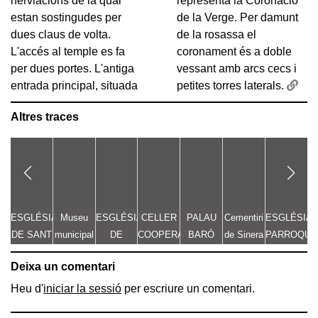
nerviacions de la qual
representa la Coronació
estan sostingudes per
de la Verge. Per damunt
dues claus de volta.
de la rosassa el
L'accés al temple es fa
coronament és a doble
per dues portes. L'antiga
vessant amb arcs cecs i
entrada principal, situada
petites torres laterals.
Altres traces
ESGLÉSIA
Museu
ESGLÉSIA
CELLER
PALAU
Cementiri
ESGLÉSIA
DE SANT
municipal
DE
COOPERATIU
BARÓ
de Sinera
PARROQUI
LLORENÇ
Vicenç
SANTA
DE
DE SANT
Deixa un comentari
Ros
MARIA
QUADRAS
JAUME
D
Heu d'
iniciar la sessió
per escriure un comentari.
C