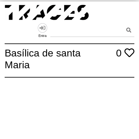
Skip
to
content
Traces
Un mapa de la memòria obert a tothom
Entra
Basílica de santa
0
Maria