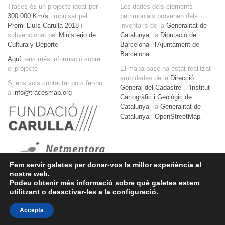
Traces és un projecte ideat per
Les dades dels elements
C
300.000 Km/s
, impulsat pel
patrimonials provenen dels
Premi Lluís Carulla 2018
i
inventaris de la
Generalitat de
subvencionat pel
Ministerio de
Catalunya
, la
Diputació de
G
Cultura y Deporte
.
Barcelona
i
l'Ajuntament de
Barcelona
.
Aquí
tens més informació sobre
el projecte
El mapa base ha estat realitzat
amb dades de la
Direcció
Si ens vols contactar pots fer-ho
General del Cadastre
, l'
Institut
a
info@tracesmap.org
Cartogràfic i Geològic de
Catalunya
, la
Generalitat de
Catalunya
i
OpenStreetMap
.
Fem servir galetes per donar-vos la millor experiència al
nostre web.
Podeu obtenir més informació sobre què galetes estem
utilitzant o desactivar-les a la
configuració
.
Accepta