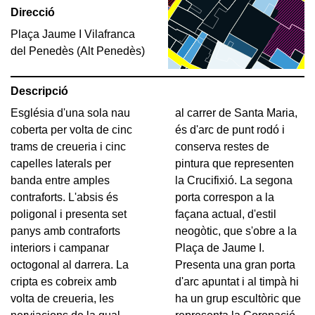
Direcció
Plaça Jaume I Vilafranca
del Penedès (Alt Penedès)
Descripció
Església d'una sola nau
al carrer de Santa Maria,
coberta per volta de cinc
és d'arc de punt rodó i
trams de creueria i cinc
conserva restes de
capelles laterals per
pintura que representen
banda entre amples
la Crucifixió. La segona
contraforts. L'absis és
porta correspon a la
poligonal i presenta set
façana actual, d'estil
panys amb contraforts
neogòtic, que s'obre a la
interiors i campanar
Plaça de Jaume I.
octogonal al darrera. La
Presenta una gran porta
cripta es cobreix amb
d'arc apuntat i al timpà hi
volta de creueria, les
ha un grup escultòric que