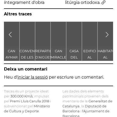
íntegrament d'obra
litúrgia ortodoxa.
Altres traces
CAN
CONVENT
REPARTIDOR
CAN
CASA
EDIFICI
HABITATG
E
AYMAR
DE LES
D'AIGÜES
MIRACLE
DEL
AL
AL
P
SERVES
AL
CAPELLA
PASSEIG
PASSEIG,
Deixa un comentari
DE
CARRER
-
CABANELLES,
17
MARIA
TORRENT,
ESPLANADA
2 - CAN
Heu d'
iniciar la sessió
per escriure un comentari.
3
DE LES
CABANELLES
CAPUTXINES,
Traces és un projecte ideat
Les dades dels elements
72
per
300.000 Km/s
, impulsat
patrimonials provenen dels
pel
Premi Lluís Carulla 2018
i
inventaris de la
Generalitat de
subvencionat pel
Ministerio
Catalunya
, la
Diputació de
de Cultura y Deporte
.
Barcelona
i
l'Ajuntament de
Barcelona
.