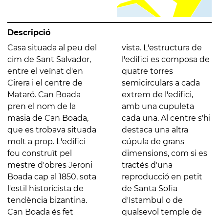
Descripció
Casa situada al peu del
vista. L'estructura de
cim de Sant Salvador,
l'edifici es composa de
entre el veïnat d'en
quatre torres
Cirera i el centre de
semicirculars a cada
Mataró. Can Boada
extrem de l'edifici,
pren el nom de la
amb una cupuleta
masia de Can Boada,
cada una. Al centre s'hi
que es trobava situada
destaca una altra
molt a prop. L'edifici
cúpula de grans
fou construït pel
dimensions, com si es
mestre d'obres Jeroni
tractés d'una
Boada cap al 1850, sota
reproducció en petit
l'estil historicista de
de Santa Sofia
tendència bizantina.
d'Istambul o de
Can Boada és fet
qualsevol temple de