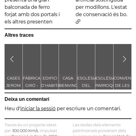
balconada de ferro
per modillons. L'estat
forjat amb dos portals i
de conservació és bo.
els altres presenten
Altres traces
CASES
FÀBRICA
EDIFICI
CASA
ESGLÉSIA
ESGLÉSIA
CONVENT
JERONI
GIRÓ -
D'HABITATGES
BENVINGUT
DEL
PARROQUIAL
DE LES
F.
FÀBRICA
SOCIAS
COL·LEGI
DE LA
CARMELIT
T
Deixa un comentari
GRANELL
CASACUBERTA
DE LES
SANTA
DE LA
DOMINIQUES
CREU
VETLLA
Heu d'
iniciar la sessió
per escriure un comentari.
Traces és un projecte ideat
Les dades dels elements
per
300.000 Km/s
, impulsat
patrimonials provenen dels