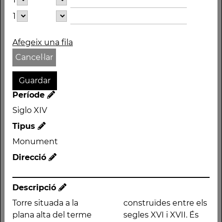
Torre de Mas Galtés
1
LA TORRE DE CAN PI
Afegeix una fila
Autor
Cancel·lar
Període
Siglo XIV
Tipus
Període
Monument
Siglo XIV
Direcció
Tipus
Monument
Direcció
Descripció
Torre situada a la
construïdes entre els
Descripció
plana alta del terme
segles XVI i XVII. És