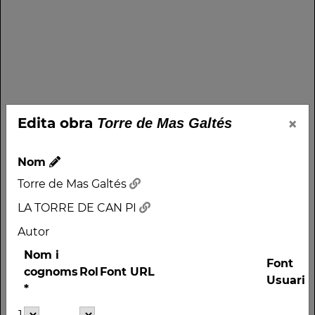
×
Edita obra
Torre de Mas Galtés
Nom
Torre de Mas Galtés
LA TORRE DE CAN PI
Autor
Nom i
Font
cognoms
Rol
Font URL
Usuari
*
Nom
1