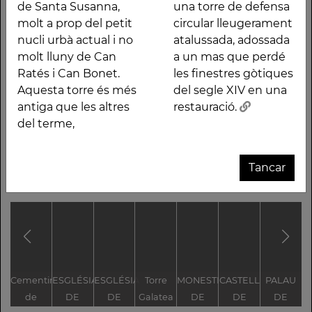
Torre situada a la plana
entre els segles XVI i
de Santa Susanna,
una torre de defensa
alta del terme de
XVII. És una torre de
molt a prop del petit
circular lleugerament
Santa Susanna, molt a
defensa circular
nucli urbà actual i no
atalussada, adossada
prop del petit nucli
lleugerament
molt lluny de Can
a un mas que perdé
urbà actual i no molt
atalussada, adossada a
Ratés i Can Bonet.
les finestres gòtiques
lluny de Can Ratés i
un mas que perdé les
Aquesta torre és més
del segle XIV en una
Can Bonet. Aquesta
finestres gòtiques del
antiga que les altres
restauració.
torre és més antiga
segle XIV en una
del terme,
que les altres del
restauració.
terme, construïdes
Tancar
Altres traces
Cementiri
ESGLÉSIA
ESGLÉSIA
Torre
MONESTIR
CASTELL
PALAU
E
de
DE
DE
Galatea
DE
DE
DE
P