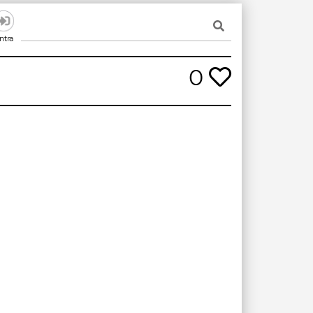
ntra
0