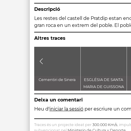
Descripció
Les restes del castell de Pratdip estan en
gran roca en un extrem del poble. El poble
Altres traces
Cementiri de Sinera
ESGLÉSIA DE SANTA
MARIA DE GUISSONA
Deixa un comentari
Heu d'
iniciar la sessió
per escriure un com
Traces és un projecte ideat per
300.000 Km/s
, impul
subvencionat pel
Ministerio de Cultura y Deporte
.