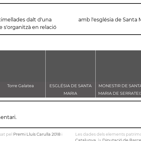
cimellades dalt d'una
amb l'església de Santa M
 s'organitzà en relació
Torre Galatea
ESGLÉSIA DE SANTA
MONESTIR DE SANT
MARIA
MARIA DE SERRATEI
entari.
sat pel
Premi Lluís Carulla 2018
i
Les dades dels elements patrimo
Catalunya
, la
Diputació de Barc