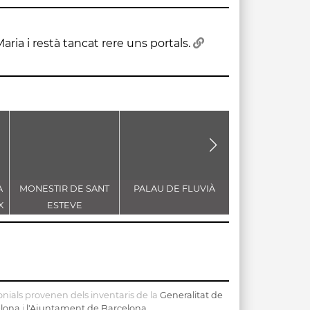
aria i restà tancat rere uns portals.
A
MONESTIR DE SANT
PALAU DE FLUVIÀ
ESGLÉSIA DE S
X
ESTEVE
MARIA
nials provenen dels inventaris de la
Generalitat de
elona
i
l'Ajuntament de Barcelona
.