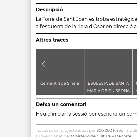
Descripció
La Torre de Sant Joan es troba estratègi
a l'esquerra de la riera d'Osor en direcció
Altres traces
Cementiri de Sinera
ESGLÉSIA DE SANTA
MARIA DE GUISSONA
Deixa un comentari
Heu d'
iniciar la sessió
per escriure un com
Traces és un projecte ideat per
300.000 Km/s
, impul
subvencionat pel
Ministerio de Cultura y Deporte
.