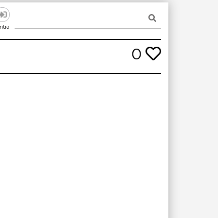
ntra
0