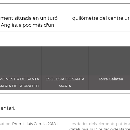
cament situada en un turó
quilòmetre del centre u
 a Anglès, a poc més d'un
MONESTIR DE SANTA
ESGLÉSIA DE SANTA
Torre Galatea
MARIA DE SERRATEIX
MARIA
entari.
sat pel
Premi Lluís Carulla 2018
i
Les dades dels elements patrimo
Catalunya
, la
Diputació de Barc