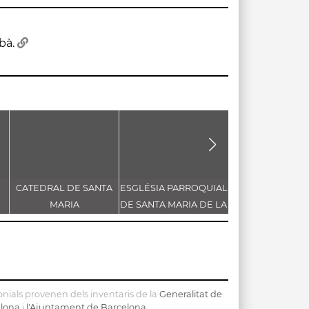
rbà.
CATEDRAL DE SANTA
ESGLÉSIA PARROQUIAL
CASTELL DE 
MARIA
DE SANTA MARIA DE LA
FLORESTA
PLAÇA
nials provenen dels inventaris de la
Generalitat de
elona
i
l'Ajuntament de Barcelona
.