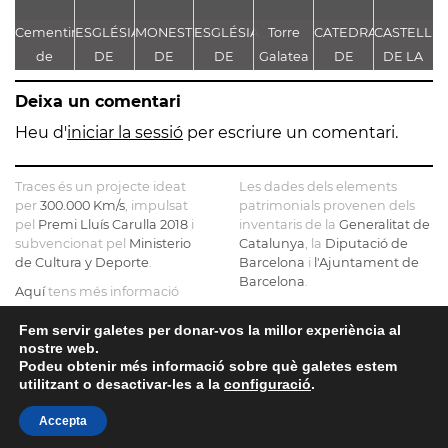
Cementiri
ESGLÉSIA
MONESTIR
ESGLÉSIA
Torre
CATEDRAL
CASTELL
E
de
DE
DE
DE
Galatea
DE
DE LA
P
Sinera
SANTA
SANTA
SANTA
SANTA
FLORESTA
Deixa un comentari
MARIA
MARIA
MARIA
MARIA
DE
DE
Heu d'
iniciar la sessió
per escriure un comentari.
GUISSONA
SERRATEIX
Traces és un projecte ideat
Les dades dels elements
per
300.000 Km/s
, impulsat
patrimonials provenen dels
pel
Premi Lluís Carulla 2018
i
inventaris de la
Generalitat de
subvencionat pel
Ministerio
Catalunya
, la
Diputació de
de Cultura y Deporte
.
Barcelona
i
l'Ajuntament de
Barcelona
.
Aquí
tens més informació
sobre el projecte
El mapa base ha estat
realitzat amb dades de la
Fem servir galetes per donar-vos la millor experiència al
Si ens vols contactar pots fer-
nostre web.
Direcció General del Cadastre
ho a
info@tracesmap.org
Podeu obtenir més informació sobre què galetes estem
, l'
Institut Cartogràfic i
utilitzant o desactivar-les a la
configuració
.
Geològic de Catalunya
, la
Generalitat de Catalunya
i
Accepta
OpenStreetMap
.