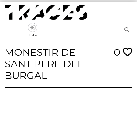
Skip
to
content
Traces
Un mapa de la memòria obert a tothom
Entra
MONESTIR DE
0
SANT PERE DEL
BURGAL