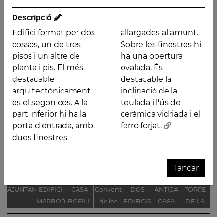
Edifici format per dos
finestres allargades al
cossos, un de tres
amunt. Sobre les
Descripció
pisos i un altre de
finestres hi ha una
Edifici format per dos
allargades al amunt.
planta i pis. El més
obertura ovalada. És
cossos, un de tres
Sobre les finestres hi
destacable
destacable la inclinació
pisos i un altre de
ha una obertura
arquitectònicament és
de la teulada i l'ús de
planta i pis. El més
ovalada. És
el segon cos. A la part
ceràmica vidriada i el
destacable
destacable la
inferior hi ha la porta
ferro forjat.
arquitectònicament
inclinació de la
d'entrada, amb dues
és el segon cos. A la
teulada i l'ús de
part inferior hi ha la
ceràmica vidriada i el
Altres traces
porta d'entrada, amb
ferro forjat.
dues finestres
Tancar
AJUNTAMENT
EDIFICI
CASA
Convent
DOS
ANTIGA
TORRE
MARBORE
BOFILL
de les
EDIFICIS
CASA
DE LA
G
franceses,
D'HABITATGES
BOFARULL
MINA