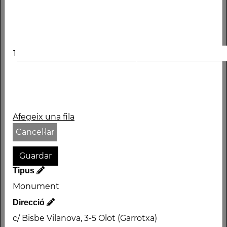
Nom
FÀBRICA DESCALS I
GARATGE SACREST
Autor
1
J. Roca i Pinet /
Període
Siglo XIX
Tipus
Afegeix una fila
Monument
Cancel·lar
Direcció
c/ Bisbe Vilanova, 3-5
Tipus
Olot (Garrotxa)
Monument
Direcció
c/ Bisbe Vilanova, 3-5 Olot (Garrotxa)
Descripció