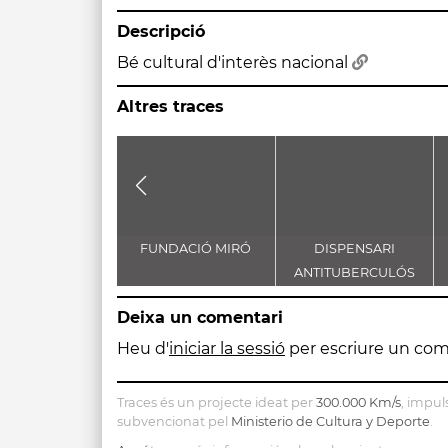
Descripció
Bé cultural d'interès nacional
Altres traces
FUNDACIÓ MIRÓ
DISPENSARI
ANTITUBERCULÓS
(CAP)
Deixa un comentari
Heu d'
iniciar la sessió
per escriure un com
Traces és un projecte ideat per
300.000 Km/s
, impul
subvencionat pel
Ministerio de Cultura y Deporte
.