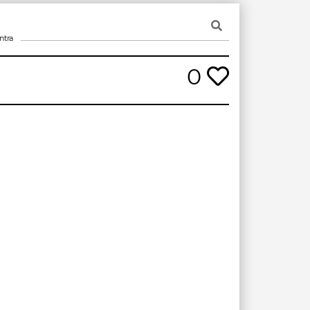
ntra
0