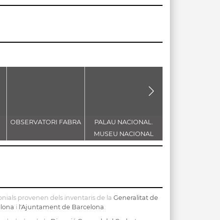
OBSERVATORI FABRA
PALAU NACIONAL.
HOSPITAL DE LA
MUSEU NACIONAL
CREU I CASA
D'ART DE CATALUNYA
CONVALESCÈN
nials provenen dels inventaris de la
Generalitat de
elona
i
l'Ajuntament de Barcelona
.