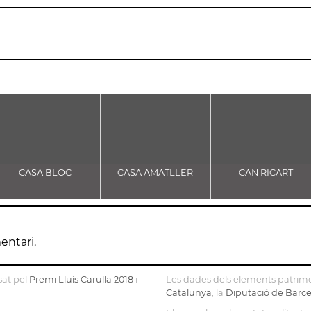
CASA BLOC
CASA AMATLLER
CAN RICART
entari.
sat pel
Premi Lluís Carulla 2018
i
Les dades dels elements patrimo
Catalunya
, la
Diputació de Barc