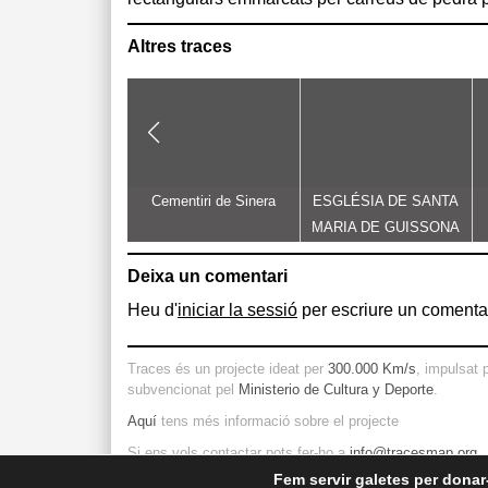
Altres traces
Cementiri de Sinera
ESGLÉSIA DE SANTA
MARIA DE GUISSONA
Deixa un comentari
Heu d'
iniciar la sessió
per escriure un comentar
Traces és un projecte ideat per
300.000 Km/s
, impulsat 
subvencionat pel
Ministerio de Cultura y Deporte
.
Aquí
tens més informació sobre el projecte
Si ens vols contactar pots fer-ho a
info@tracesmap.org
Fem servir galetes per donar-