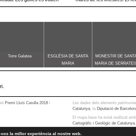
Torre Galatea
ESGLÉSIA DE SANTA
MONESTIR DE SANT
MARIA
MARIA DE SERRATEI
i.
pel
Premi Lluís Carulla 2018
i
Les dades dels elements patrimonial
Catalunya
, la
Diputació de Barcelon
El mapa base ha estat realitzat am
Cartogràfic i Geològic de Catalunya
vos la millor experiència al nostre web.