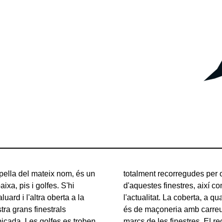
apella del mateix nom, és un
de mig punt. La major part
ixa, pis i golfes. S'hi
l, es troben tapiades en
uard i l'altra oberta a la
 teula àrab. La construcció
stra grans finestrals
es cantonades i als
icada. Les golfes es troben
marcs de les finestres. El r