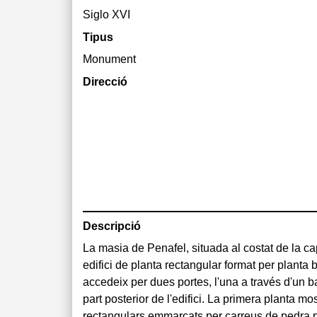
Siglo XVI
Tipus
Monument
Direcció
Descripció
La masia de Penafel, situada al costat de la c
totalment recorregudes per obertures d'arc 
edifici de planta rectangular format per planta ba
d'aquestes finestres, així com les del pis principa
accedeix per dues portes, l'una a través d'un bal
l'actualitat. La coberta, a quatre vessants, és de
part posterior de l'edifici. La primera planta mo
és de maçoneria amb carreus de pedra picada a l
rectangulars emmarcats per carreus de pedra p