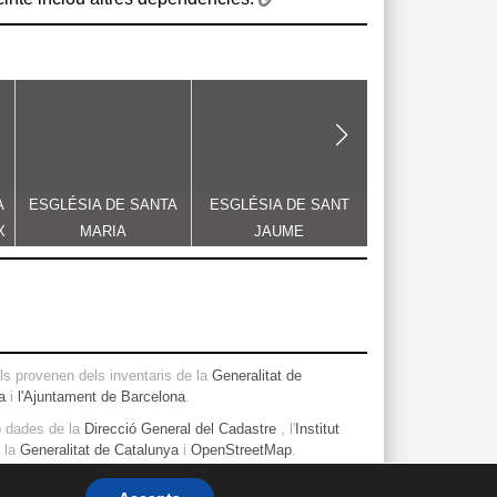
A
ESGLÉSIA DE SANTA
ESGLÉSIA DE SANT
PALAU DE FLU
X
MARIA
JAUME
s provenen dels inventaris de la
Generalitat de
a
i
l'Ajuntament de Barcelona
.
b dades de la
Direcció General del Cadastre
, l'
Institut
, la
Generalitat de Catalunya
i
OpenStreetMap
.