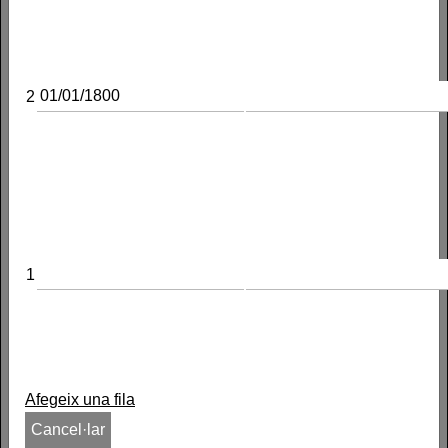
2
Nom
LA TORRE DEL VEGUER
Quadra de Cortei
1
Autor
Període
Siglo XIII - 01/01/1400
Siglo XVIII / -
Afegeix una fila
Tipus
Cancel·lar
Monument