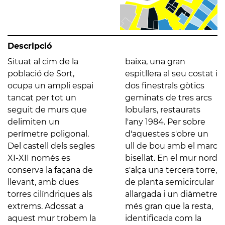
Descripció
Situat al cim de la
baixa, una gran
població de Sort,
espitllera al seu costat i
ocupa un ampli espai
dos finestrals gòtics
tancat per tot un
geminats de tres arcs
seguit de murs que
lobulars, restaurats
delimiten un
l'any 1984. Per sobre
perímetre poligonal.
d'aquestes s'obre un
Del castell dels segles
ull de bou amb el marc
XI-XII només es
bisellat. En el mur nord
conserva la façana de
s'alça una tercera torre,
llevant, amb dues
de planta semicircular
torres cilíndriques als
allargada i un diàmetre
extrems. Adossat a
més gran que la resta,
aquest mur trobem la
identificada com la