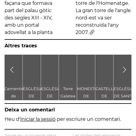
façana que formava
torre de l'Homenatge.
part del palau gòtic
La gran torre de l'angle
des segles XIII - XIV,
nord-est va ser
amb un portal
reconstruïda l'any
adovellat a la planta
2007.
Altres traces
Cementiri
ESGLÉSIA
ESGLÉSIA
Torre
MONESTIR
CASTELL
ESGLÉSIA
C
de
DE
DE
Galatea
DE
DE
DE SANT
Sinera
SANTA
SANTA
SANTA
VALLMOLL
JAUME
F
Deixa un comentari
MARIA
MARIA
MARIA
DE
DE
Heu d'
iniciar la sessió
per escriure un comentari.
GUISSONA
SERRATEIX
Traces és un projecte ideat
Les dades dels elements