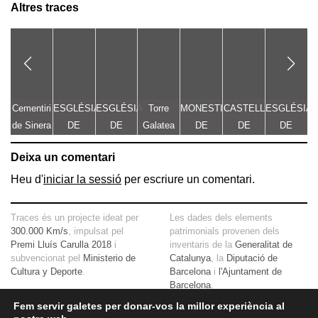
Altres traces
Cementiri
ESGLÉSIA
ESGLÉSIA
Torre
MONESTIR
CASTELL
ESGLÉSIA
E
de Sinera
DE
DE
Galatea
DE
DE
DE
D
SANTA
SANTA
SANTA
VALLMOLL
SANTA
Deixa un comentari
MARIA
MARIA
MARIA
MARIA
DE
DE
Heu d'
iniciar la sessió
per escriure un comentari.
GUISSONA
SERRATEIX
Traces és un projecte ideat per
Les dades dels elements
300.000 Km/s
, impulsat pel
patrimonials provenen dels
Premi Lluís Carulla 2018
i
inventaris de la
Generalitat de
subvencionat pel
Ministerio de
Catalunya
, la
Diputació de
Cultura y Deporte
.
Barcelona
i
l'Ajuntament de
Barcelona
.
Aquí
tens més informació sobre
el projecte
El mapa base ha estat realitzat
Fem servir galetes per donar-vos la millor experiència al