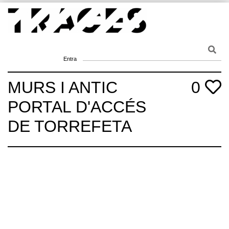
Skip
to
content
Traces
Un mapa de la memòria obert a tothom
Entra
MURS I ANTIC
0
PORTAL D'ACCÉS
DE TORREFETA