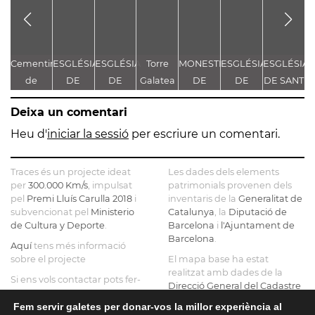
Cementiri
ESGLÉSIA
ESGLÉSIA
Torre
MONESTIR
ESGLÉSIA
ESGLÉSIA
de
DE
DE
Galatea
DE
DE
DE SANT
Sinera
SANTA
SANTA
SANTA
SANTA
JAUME
F
Deixa un comentari
MARIA
MARIA
MARIA
MARIA
DE
DE
Heu d'
iniciar la sessió
per escriure un comentari.
GUISSONA
SERRATEIX
Traces és un projecte ideat
Les dades dels elements
per
300.000 Km/s
, impulsat
patrimonials provenen dels
pel
Premi Lluís Carulla 2018
i
inventaris de la
Generalitat de
subvencionat pel
Ministerio
Catalunya
, la
Diputació de
de Cultura y Deporte
.
Barcelona
i
l'Ajuntament de
Barcelona
.
Aquí
tens més informació
sobre el projecte
El mapa base ha estat
realitzat amb dades de la
Si ens vols contactar pots fer-
Direcció General del Cadastre
ho a
info@tracesmap.org
, l'
Institut Cartogràfic i
Fem servir galetes per donar-vos la millor experiència al
Geològic de Catalunya
, la