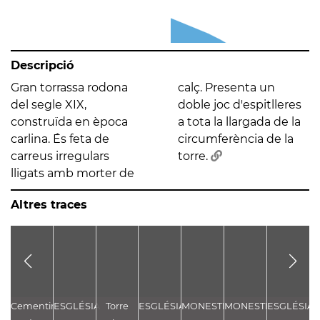
Descripció
Gran torrassa rodona
calç. Presenta un
del segle XIX,
doble joc d'espitlleres
construïda en època
a tota la llargada de la
carlina. És feta de
circumferència de la
carreus irregulars
torre.
lligats amb morter de
Altres traces
Cementiri
ESGLÉSIA
Torre
ESGLÉSIA
MONESTIR
MONESTIR
ESGLÉSIA
E