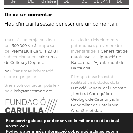
de
DE
Galatea
DE
DE
DE SANT
DE
D
Sinera
SANTA
SANTA
SANTA
ESTEVE
SANTA
Deixa un comentari
MARIA
MARIA
MARIA
MARIA
DE
DE
Heu d'
iniciar la sessió
per escriure un comentari.
GUISSONA
SERRATEIX
Traces és un projecte ideat
Les dades dels elements
per
300.000 Km/s
, impulsat
patrimonials provenen dels
pel
Premi Lluís Carulla 2018
i
inventaris de la
Generalitat de
subvencionat pel
Ministerio
Catalunya
, la
Diputació de
de Cultura y Deporte
.
Barcelona
i
l'Ajuntament de
Barcelona
.
Aquí
tens més informació
sobre el projecte
El mapa base ha estat
realitzat amb dades de la
Si ens vols contactar pots fer-
Direcció General del Cadastre
ho a
info@tracesmap.org
, l'
Institut Cartogràfic i
Geològic de Catalunya
, la
Generalitat de Catalunya
i
OpenStreetMap
.
Fem servir galetes per donar-vos la millor experiència al
nostre web.
Podeu obtenir més informació sobre què galetes estem