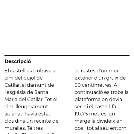
Descripció
El castell es trobava al
té restes d'un mur
cim del pujol de
exterior d'un gruix de
Catllar, al damunt de
60 centímetres. A
l'església de Santa
continuació es troba la
Maria del Catllar. Tot el
plataforma on devia
cim, lleugerament
ser-hi el castell; fa
aplanat, havia estat
19x7,5 metres, un
clos dins un recinte de
marge la divideix en
muralles. Té tres
dos i tot al seu entorn