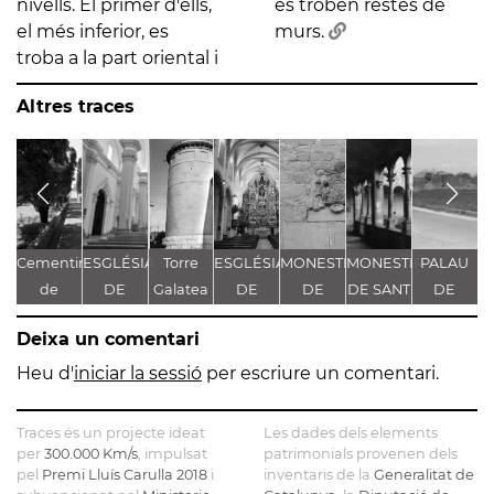
nivells. El primer d'ells,
es troben restes de
el més inferior, es
murs.
troba a la part oriental i
Altres traces
Cementiri
ESGLÉSIA
Torre
ESGLÉSIA
MONESTIR
MONESTIR
PALAU
E
de
DE
Galatea
DE
DE
DE SANT
DE
Sinera
SANTA
SANTA
SANTA
ESTEVE
FLUVIÀ
Deixa un comentari
MARIA
MARIA
MARIA
DE
DE
Heu d'
iniciar la sessió
per escriure un comentari.
GUISSONA
SERRATEIX
Traces és un projecte ideat
Les dades dels elements
per
300.000 Km/s
, impulsat
patrimonials provenen dels
pel
Premi Lluís Carulla 2018
i
inventaris de la
Generalitat de