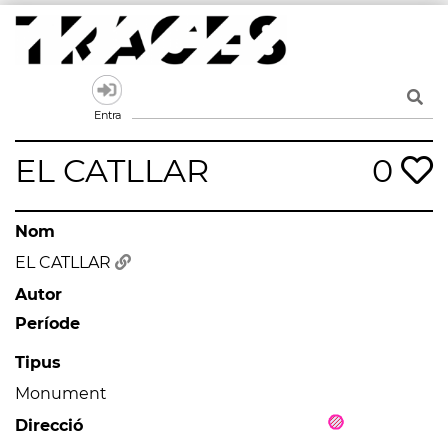
Skip
to
content
Traces
Un mapa de la memòria obert a tothom
Entra
EL CATLLAR
0
Nom
EL CATLLAR
Autor
Període
Tipus
Monument
Direcció