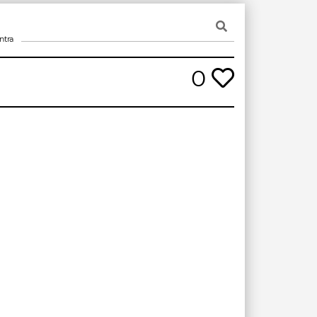
ntra
0