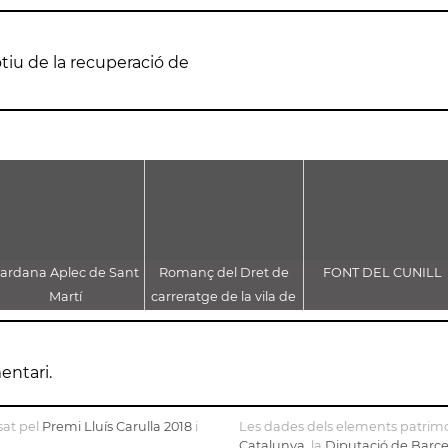
tiu de la recuperació de
ardana Aplec de Sant
Romanç del Dret de
FONT DEL CUNILL
Martí
carreratge de la vila de
Martorell
entari.
sat pel
Premi Lluís Carulla 2018
i
Les dades dels elements patrimo
Catalunya
, la
Diputació de Barc