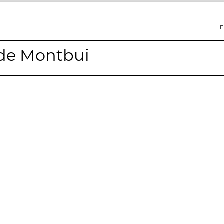
E
 de Montbui