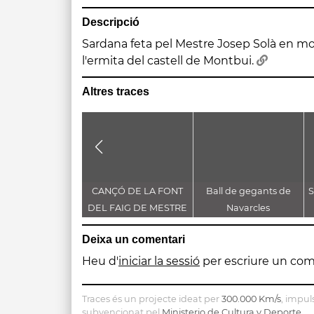
Descripció
Sardana feta pel Mestre Josep Solà en mo
l'ermita del castell de Montbui.
Altres traces
CANÇÓ DE LA FONT
Ball de gegants de
S
DEL FAIG DE MESTRE
Navarcles
ELISARD SALA
Deixa un comentari
Heu d'
iniciar la sessió
per escriure un com
Traces és un projecte ideat per
300.000 Km/s
, impul
subvencionat pel
Ministerio de Cultura y Deporte
.